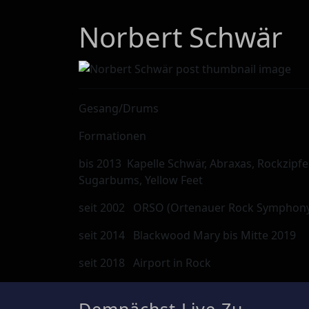
Norbert Schwär
Gesang/Drums
Formationen
bis 2013 Kapelle Schwär, Abraxas, Rockzipfe
Sugarbums, Yellow Feet
seit 2002 ORSO (Ortenauer Rock Symphony 
seit 2014 Blackwood Mary bis Mitte 2019
seit 2018 Airport in Rock
Demnächst Live Zu