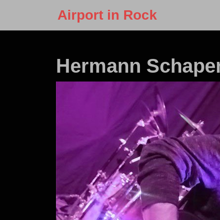
Skip
Airport in Rock
to
content
Skip
to
Hermann Schape
content