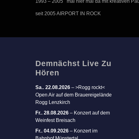
1993 – 2005 mal hier mal da mit kreativen P
seit 2005 AIRPORT IN ROCK
Demnächst Live Zu
Hören
Sa.. 22.08.2026
–
>Rogg rockt<
Open Air auf dem Brauereigelände
Rogg Lenzkirch
Fr.. 28.08.2026
–
Konzert auf dem
Weinfest Breisach
Fr.. 04.09.2026
–
Konzert im
Bahnhof Münstertal