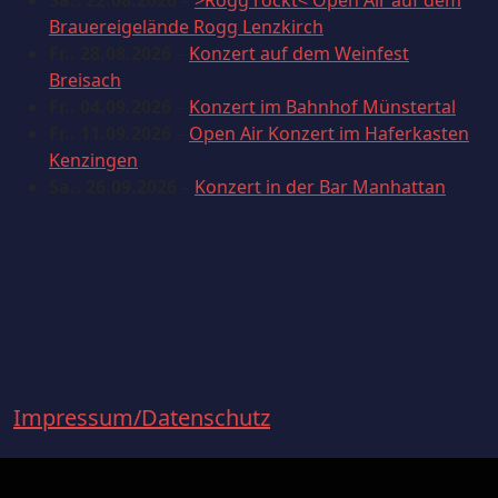
Sa.. 22.08.2026
–
>Rogg rockt< Open Air auf dem
Brauereigelände Rogg Lenzkirch
Fr.. 28.08.2026
–
Konzert auf dem Weinfest
Breisach
Fr.. 04.09.2026
–
Konzert im Bahnhof Münstertal
Fr.. 11.09.2026
–
Open Air Konzert im Haferkasten
Kenzingen
Sa.. 26.09.2026
–
Konzert in der Bar Manhattan
Facebook
Youtube
Impressum/Datenschutz