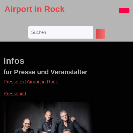
Skip
Airport in Rock
to
Ope
content
Butt
Skip
Search
to
for:
content
Infos
für Presse und Veranstalter
Pressetext Airport in Rock
Pressebild