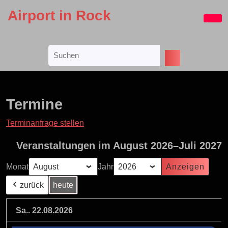
Skip
Airport in Rock
to
Ope
content
Butt
Skip
Search
to
for:
content
Termine
Terminanfrage stellen
Veranstaltungen im August 2026–Juli 2027
Monat
Jahr
zurück
heute
Sa.. 22.08.2026