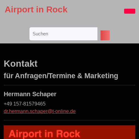
Skip
Airport in Rock
to
Ope
content
Butt
Skip
Search
to
for:
content
Kontakt
für Anfragen/Termine & Marketing
Hermann Schaper
+49 157-81579465
dr.hermann.schaper@t-online.de