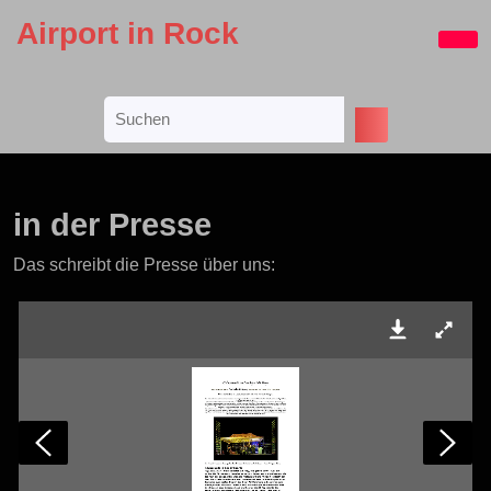
Skip
Airport in Rock
to
Ope
content
Butt
Skip
Search
to
for:
content
in der Presse
Das schreibt die Presse über uns: