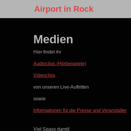
Skip
Airport in Rock
to
content
Skip
to
Medien
content
Hier findet ihr
Audioclips (Hörbeispiele)
Videoclips
von unseren Live-Auftritten
sowie
Informationen für die Presse und Veranstalter
Viel Spass damit!