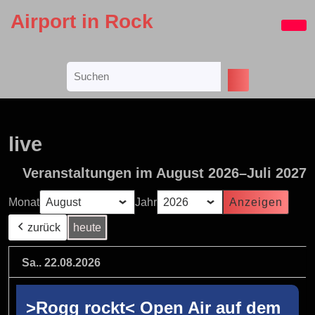
Skip
Airport in Rock
to
Ope
content
Butt
Skip
Search
to
for:
content
live
Veranstaltungen im August 2026–Juli 2027
Monat
Jahr
zurück
heute
Sa.. 22.08.2026
>Rogg rockt< Open Air auf dem