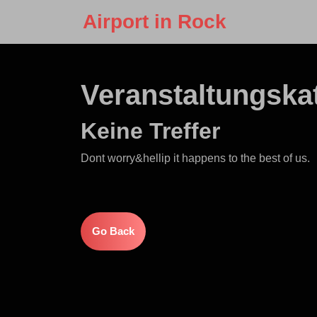
Skip
Airport in Rock
to
content
Skip
to
Veranstaltungska
content
Keine Treffer
Dont worry&hellip it happens to the best of us.
Go
Go Back
Back