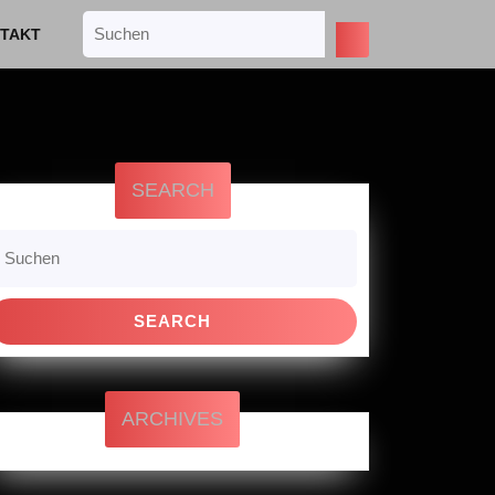
Search
TAKT
for:
SEARCH
earch
r:
ARCHIVES