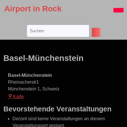
Skip
Airport in Rock
to
Ope
content
Butt
Skip
Search
to
for:
content
Basel-Münchenstein
Basel-Münchenstein
Rheinacherstr1
Münchenstein 1
,
Schweiz
Basel-
Karte
Münchenstein
Bevorstehende Veranstaltungen
Derzeit sind keine Veranstaltungen an diesem
Veranstaltungsort geplant.