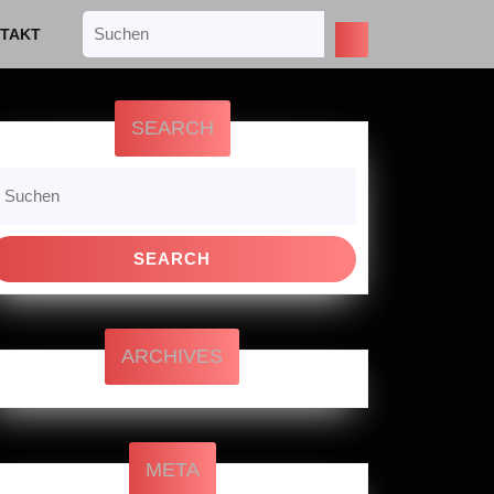
Search
TAKT
for:
SEARCH
earch
r:
ARCHIVES
META