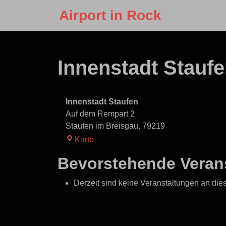
Skip
Airport in Rock
to
content
Skip
to
Innenstadt Stauf
content
Innenstadt Staufen
Auf dem Rempart 2
Staufen im Breisgau
,
79219
Innenstadt
Karte
Staufen
Bevorstehende Veran
Derzeit sind keine Veranstaltungen an die