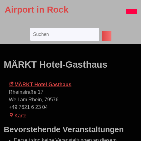
Skip
Airport in Rock
to
Ope
content
Butt
Skip
Search
to
for:
content
MÄRKT Hotel-Gasthaus
MÄRKT Hotel-Gasthaus
Rheinstraße 17
Weil am Rhein
,
79576
+49 7621 6 23 04
MÄRKT
Karte
Hotel-
Bevorstehende Veranstaltungen
Gasthaus
Derzeit sind keine Veranstaltungen an diesem