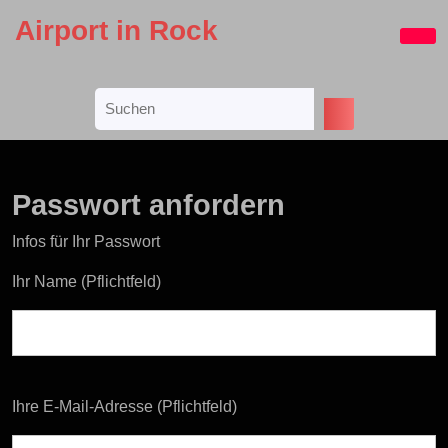
Skip
Airport in Rock
to
Ope
content
Butt
Skip
Search
to
for:
content
Passwort anfordern
Infos für Ihr Passwort
Bitte lasse dieses Feld leer.
Ihr Name (Pflichtfeld)
Ihre E-Mail-Adresse (Pflichtfeld)