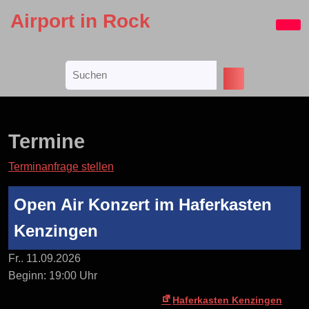
Skip
Airport in Rock
to
Ope
content
Butt
Skip
Search
to
for:
content
Termine
Terminanfrage stellen
Open Air Konzert im Haferkasten
Kenzingen
Fr.. 11.09.2026
Beginn: 19:00 Uhr
Haferkasten Kenzingen