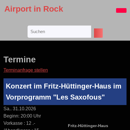
Skip
Airport in Rock
to
Ope
content
Butt
Skip
Search
to
for:
content
Termine
Terminanfrage stellen
Konzert im Fritz-Hüttinger-Haus im
Vorprogramm "Les Saxofous"
Sa.. 31.10.2026
Beginn: 20:00 Uhr
Vorkasse : 12 .-
Fritz-Hüttinger-Haus