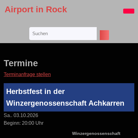
Skip
Airport in Rock
to
Ope
content
Butt
Skip
Search
to
for:
content
Termine
Terminanfrage stellen
Herbstfest in der
Winzergenossenschaft Achkarren
Sa.. 03.10.2026
Beginn: 20:00 Uhr
Winzergenossenschaft