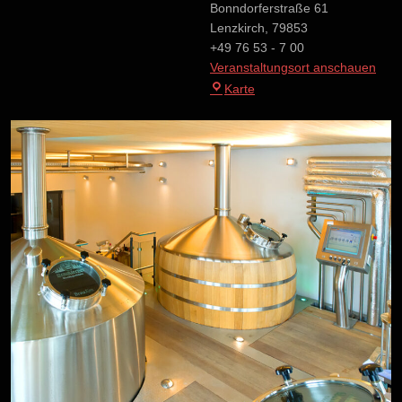
Bonndorferstraße 61
Lenzkirch
,
79853
+49 76 53 - 7 00
Veranstaltungsort anschauen
Brauerei
Karte
Rogg