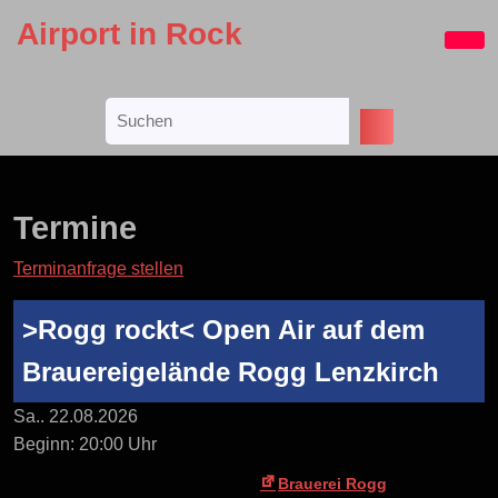
Skip
Airport in Rock
to
Ope
content
Butt
Skip
Search
to
for:
content
Termine
Terminanfrage stellen
>Rogg rockt< Open Air auf dem
Brauereigelände Rogg Lenzkirch
Sa.. 22.08.2026
Beginn: 20:00 Uhr
Brauerei Rogg