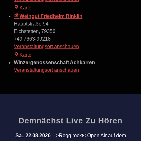
Weingut
Karte
&
Weingut Friedhelm Rinklin
Strauße
Hauptstraße 94
Gretzmeier
Eichstetten
,
79356
Merdingen
+49 7663-99218
Veranstaltungsort anschauen
Weingut
Karte
Friedhelm
Winzergenossenschaft Achkarren
Rinklin
Veranstaltungsort anschauen
Demnächst Live Zu Hören
Sa.. 22.08.2026
–
>Rogg rockt< Open Air auf dem