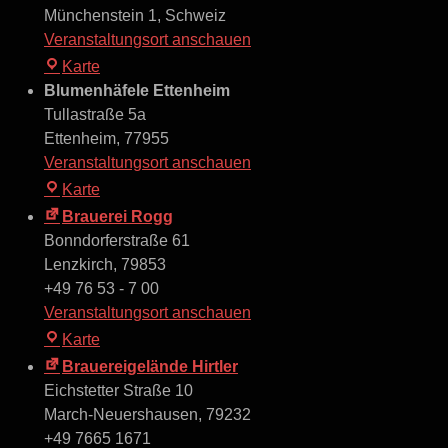
Münchenstein 1
,
Schweiz
Veranstaltungsort anschauen
Basel-
Karte
Münchenstein
Blumenhäfele Ettenheim
Tullastraße 5a
Ettenheim
,
77955
Veranstaltungsort anschauen
Blumenhäfele
Karte
Ettenheim
Brauerei Rogg
Bonndorferstraße 61
Lenzkirch
,
79853
+49 76 53 - 7 00
Veranstaltungsort anschauen
Brauerei
Karte
Rogg
Brauereigelände Hirtler
Eichstetter Straße 10
March-Neuershausen
,
79232
+49 7665 1671