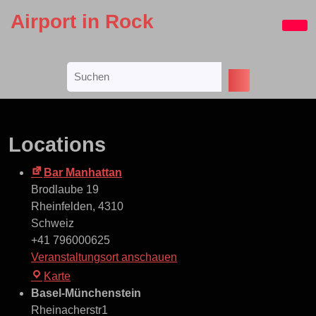
Skip
Airport in Rock
to
Ope
content
Butt
Skip
Search
to
for:
content
Locations
Bar Manhattan
Brodlaube 19
Rheinfelden
,
4310
Schweiz
+41 796000625
Veranstaltungsort anschauen
Bar
Karte
Manhattan
Basel-Münchenstein
Rheinacherstr1