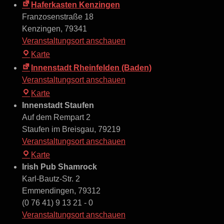
Warteck
Haferkasten Kenzingen
Franzosenstraße 18
Kenzingen
,
79341
Veranstaltungsort anschauen
Haferkasten
Karte
Kenzingen
Innenstadt Rheinfelden (Baden)
Veranstaltungsort anschauen
Innenstadt
Karte
Rheinfelden
Innenstadt Staufen
(Baden)
Auf dem Rempart 2
Staufen im Breisgau
,
79219
Veranstaltungsort anschauen
Innenstadt
Karte
Staufen
Irish Pub Shamrock
Karl-Bautz-Str. 2
Emmendingen
,
79312
(0 76 41) 9 13 21 - 0
Veranstaltungsort anschauen