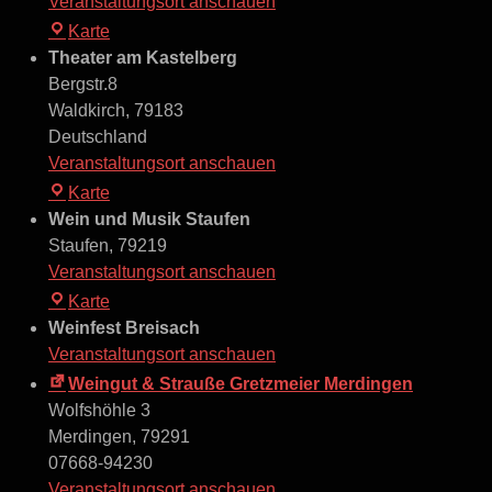
Veranstaltungsort anschauen
Stadtpark
Karte
Lahr
Theater am Kastelberg
Bergstr.8
Waldkirch
,
79183
Deutschland
Veranstaltungsort anschauen
Theater
Karte
am
Wein und Musik Staufen
Kastelberg
Staufen
,
79219
Veranstaltungsort anschauen
Wein
Karte
und
Weinfest Breisach
Musik
Veranstaltungsort anschauen
Staufen
Weingut & Strauße Gretzmeier Merdingen
Wolfshöhle 3
Merdingen
,
79291
07668-94230
Veranstaltungsort anschauen