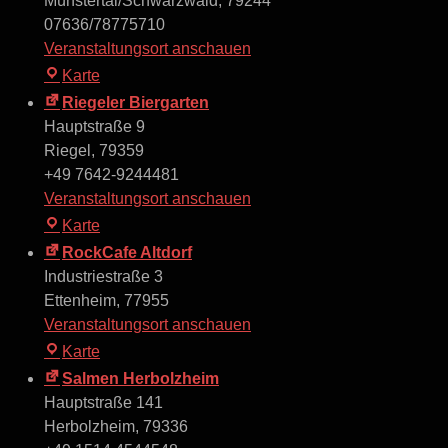
Münstertal/Schwarzwald
,
79244
07636/78775710
Veranstaltungsort anschauen
Münstertal
Karte
Bahnhof
Riegeler Biergarten
Hauptstraße 9
Riegel
,
79359
+49 7642-9244481
Veranstaltungsort anschauen
Riegeler
Karte
Biergarten
RockCafe Altdorf
Industriestraße 3
Ettenheim
,
77955
Veranstaltungsort anschauen
RockCafe
Karte
Altdorf
Salmen Herbolzheim
Hauptstraße 141
Herbolzheim
,
79336