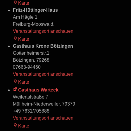
Die
Karte
3
Fritz-Hüttinger-Haus
Königlichen
Am Hägle 1
Emmendingen
Freiburg-Mooswald
,
Veranstaltungsort anschauen
Fritz-
Karte
Hüttinger-
Gasthaus Krone Bötzingen
Haus
Gottenheimerstr.1
Bötzingen
,
79268
07663-94460
Veranstaltungsort anschauen
Gasthaus
Karte
Krone
Gasthaus Warteck
Bötzingen
Weilertalstraße 7
Müllheim-Niederweiler
,
79379
+49 7631/705888
Veranstaltungsort anschauen
Gasthaus
Karte