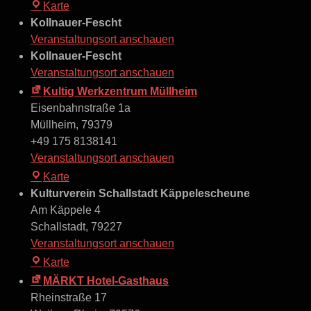
Irish
Karte
Pub
Kollnauer-Fescht
Shamrock
Veranstaltungsort anschauen
Kollnauer-Fescht
Veranstaltungsort anschauen
Kultig Werkzentrum Müllheim
Eisenbahnstraße 1a
Müllheim
,
79379
+49 175 8138141
Veranstaltungsort anschauen
Kultig
Karte
Werkzentrum
Kulturverein Schallstadt Käppelescheune
Müllheim
Am Käppele 4
Schallstadt
,
79227
Veranstaltungsort anschauen
Kulturverein
Karte
Schallstadt
MÄRKT Hotel-Gasthaus
Käppelescheune
Rheinstraße 17